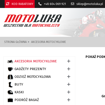
KOD RABATOWY
+48 604 069 921
sklep@motoluka.pl
STRONA GŁÓWNA
AKCESORIA MOTOCYKLOWE
POKAŻ POD

AKCESORIA MOTOCYKLOWE

GADŻETY PREZENTY

ODZIEŻ MOTOCYKLOWA

BUTY

KASKI
G

PODRÓŻ BAGAŻ