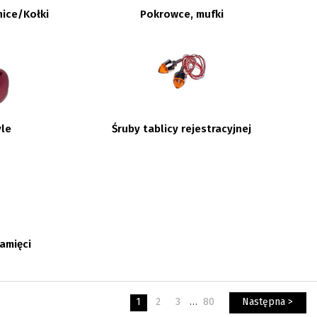
ice/Kołki
Pokrowce, mufki
yle
Śruby tablicy rejestracyjnej
amięci
1
2
3
…
80
Następna >