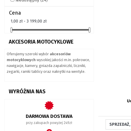
Niedostępny
(24)
Cena
1,00 zł - 3 199,00 zł
AKCESORIA MOTOCYKLOWE
Oferujemy szeroki wybór
akcesoriów
motocyklowych
wysokiej jakości m.in. pokrowce,
nawigacje, kamery, gniazda zapalniczki, liczniki,
zegarki, ramki tablicy oraz nakrętki na wentyle.
WYRÓŻNIA NAS
U
DARMOWA DOSTAWA
przy zakupach powyżej 249zł