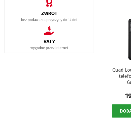
ZWROT
bez podawania przyczyny do 14 dni
RATY
wygodne przez internet
Quad Lo
tele
G
19
DODA