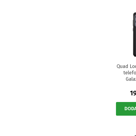
Quad Lo
tele
Gala
19
DODA