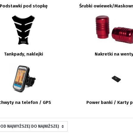
Podstawki pod stopkę
Śrubki owiewek/Maskown
Tankpady, naklejki
Nakretki na went
chwyty na telefon / GPS
Power banki / Karty p