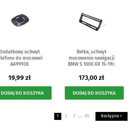
Dodatkowy uchwyt
Belka, uchwyt
elefonu do mocowań
mocowania nawigacji
AA99938
BMW S 1000 XR 15-19r.
19,99 zł
173,00 zł
DODAJ DO KOSZYKA
DODAJ DO KOSZYKA
1
2
3
…
80
Następna >