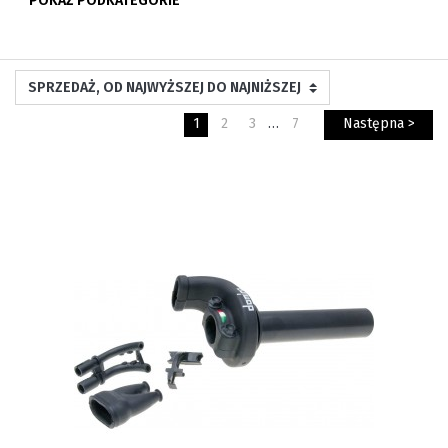
POKAŻ PODKATEGORIE
1
2
3
…
7
Następna >