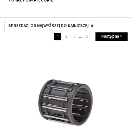
POKAŻ PODKATEGORIE
1
2
3
…
5
Następna >