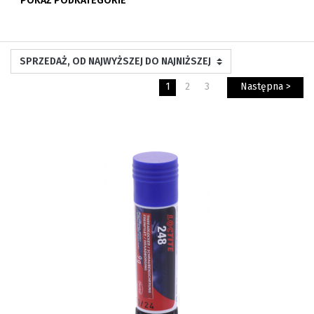
POKAŻ PODKATEGORIE
1
2
3
Następna >