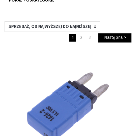
POKAŻ PODKATEGORIE
1
2
3
Następna >