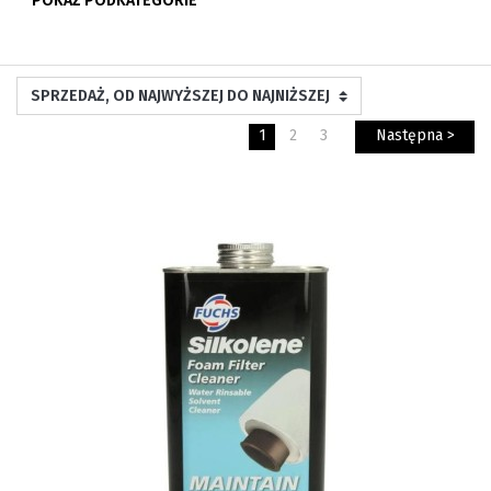
POKAŻ PODKATEGORIE
1
2
3
Następna >