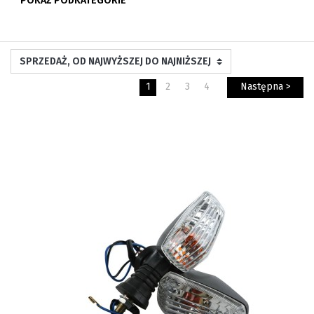
POKAŻ PODKATEGORIE
1
2
3
4
Następna >