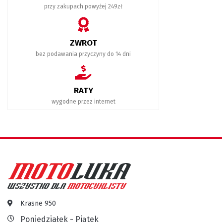
przy zakupach powyżej 249zł
ZWROT
bez podawania przyczyny do 14 dni
RATY
wygodne przez internet
Krasne 950
Poniedziałek - Piątek