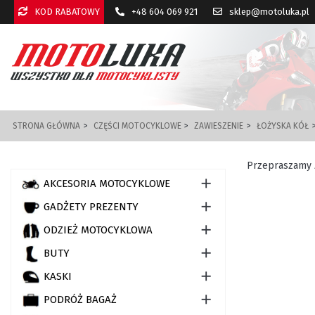
KOD RABATOWY
+48 604 069 921
sklep@motoluka.pl
STRONA GŁÓWNA
CZĘŚCI MOTOCYKLOWE
ZAWIESZENIE
ŁOŻYSKA KÓŁ
Przepraszamy 

AKCESORIA MOTOCYKLOWE

GADŻETY PREZENTY

ODZIEŻ MOTOCYKLOWA

BUTY

KASKI

PODRÓŻ BAGAŻ