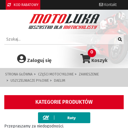
Kontakt
KOD RABATOWY
0
Zaloguj się
Koszyk
STRONA GŁÓWNA
CZĘŚCI MOTOCYKLOWE
ZAWIESZENIE
USZCZELNIACZE PYŁOWE
DAELIM
KATEGORIE PRODUKTÓW
Przepraszamy za niedogodności.