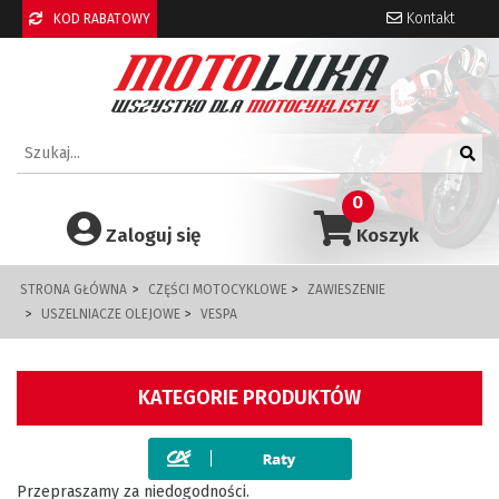
Kontakt
KOD RABATOWY
0
Zaloguj się
Koszyk
STRONA GŁÓWNA
CZĘŚCI MOTOCYKLOWE
ZAWIESZENIE
USZELNIACZE OLEJOWE
VESPA
KATEGORIE PRODUKTÓW
Przepraszamy za niedogodności.