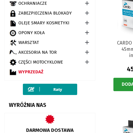

OCHRANIACZE

ZABEZPIECZENIA BLOKADY

OLEJE SMARY KOSMETYKI

OPONY KOŁA

WARSZTAT
CARDO 
45mm

AKCESORIA NA TOR
i

CZĘŚCI MOTOCYKLOWE
45
WYPRZEDAŻ
DODA
WYRÓŻNIA NAS
DARMOWA DOSTAWA