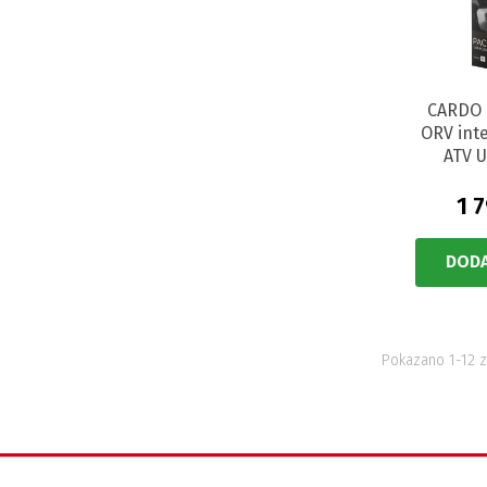
CARDO 
ORV int
ATV 
1 
DODA
Pokazano 1-12 z