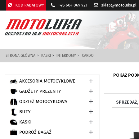
KOD RABATOWY
+48 604 069 921
sklep@motoluka.pl
STRONA GŁÓWNA
KASKI
INTERKOMY
CARDO
POKAŻ POD

AKCESORIA MOTOCYKLOWE

GADŻETY PREZENTY

ODZIEŻ MOTOCYKLOWA

BUTY

KASKI

PODRÓŻ BAGAŻ