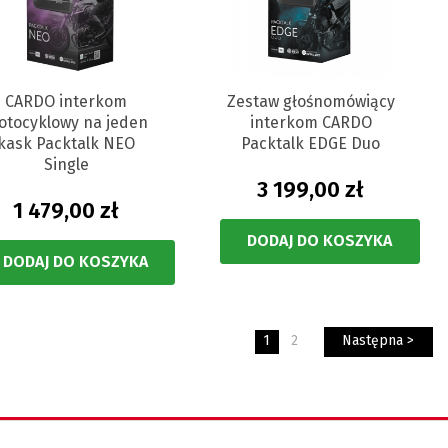
CARDO interkom
Zestaw głośnomówiący
otocyklowy na jeden
interkom CARDO
kask Packtalk NEO
Packtalk EDGE Duo
Single
3 199,00 zł
1 479,00 zł
DODAJ DO KOSZYKA
DODAJ DO KOSZYKA
1
2
Następna >