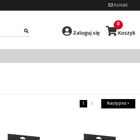
Kontakt
0
Zaloguj się
Koszyk
1
2
Następna >