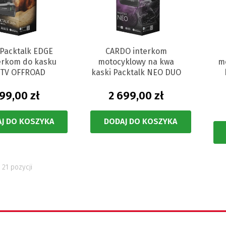
Packtalk EDGE
CARDO interkom
erkom do kasku
motocyklowy na kwa
m
UTV OFFROAD
kaski Packtalk NEO DUO
799,00 zł
2 699,00 zł
J DO KOSZYKA
DODAJ DO KOSZYKA
 21 pozycji