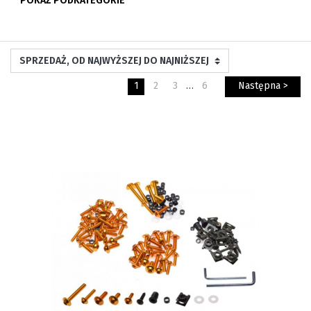
POKAŻ PODKATEGORIE
1
2
3
…
6
Następna >