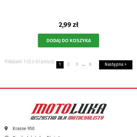
2,99 zł
DODAJ DO KOSZYKA
Pokazano 1-12 z 67 pozycji
1
2
3
…
6
Następna >
Krasne 950