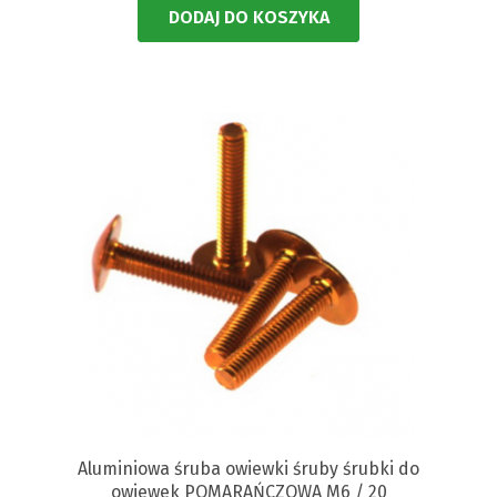
DODAJ DO KOSZYKA
Aluminiowa śruba owiewki śruby śrubki do
owiewek POMARAŃCZOWA M6 / 20