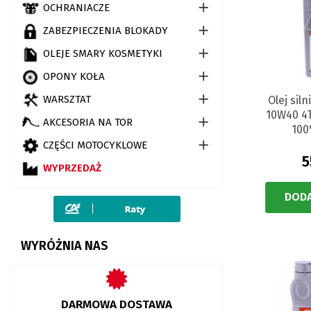

OCHRANIACZE

ZABEZPIECZENIA BLOKADY

OLEJE SMARY KOSMETYKI

OPONY KOŁA

WARSZTAT
Olej sil
10W40 4T

AKCESORIA NA TOR
100

CZĘŚCI MOTOCYKLOWE
5
WYPRZEDAŻ
DODA
WYRÓŻNIA NAS
DARMOWA DOSTAWA