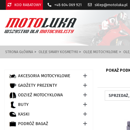
KOD RABATOWY
+48 604 069 921
sklep@motoluka.pl
STRONA GŁÓWNA
OLEJE SMARY KOSMETYKI
OLEJE MOTOCYKLOWE
OLE
POKAŻ POD

AKCESORIA MOTOCYKLOWE

GADŻETY PREZENTY

ODZIEŻ MOTOCYKLOWA

BUTY

KASKI

PODRÓŻ BAGAŻ