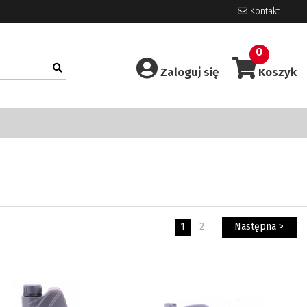
Kontakt
0
Zaloguj się
Koszyk
1
2
Następna >