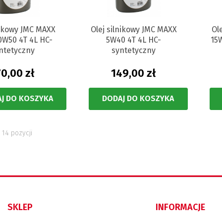
nikowy JMC MAXX
Olej silnikowy JMC MAXX
Ol
0W50 4T 4L HC-
5W40 4T 4L HC-
15
ntetyczny
syntetyczny
70,00 zł
149,00 zł
J DO KOSZYKA
DODAJ DO KOSZYKA
 14 pozycji
SKLEP
INFORMACJE