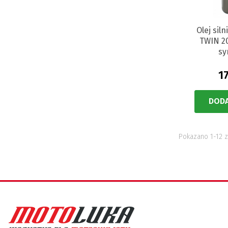
Olej sil
TWIN 2
sy
1
DODA
Pokazano 1-12 z