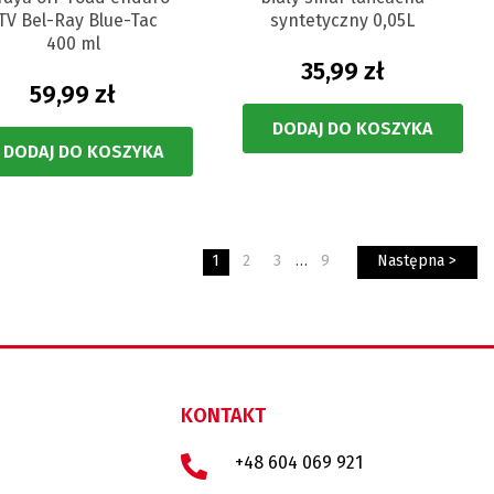
TV Bel-Ray Blue-Tac
syntetyczny 0,05L
400 ml
35,99 zł
59,99 zł
DODAJ DO KOSZYKA
DODAJ DO KOSZYKA
1
2
3
…
9
Następna >
KONTAKT
+48 604 069 921