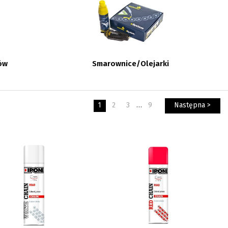
ów
Smarownice/Olejarki
1
2
3
…
9
Następna >