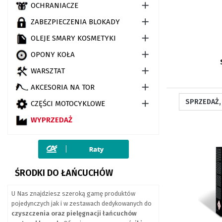

OCHRANIACZE

ZABEZPIECZENIA BLOKADY

OLEJE SMARY KOSMETYKI

OPONY KOŁA

WARSZTAT

AKCESORIA NA TOR

CZĘŚCI MOTOCYKLOWE
WYPRZEDAŻ
ŚRODKI DO ŁAŃCUCHÓW
U Nas znajdziesz szeroką gamę produktów
pojedynczych jak i w zestawach dedykowanych do
czyszczenia oraz pielęgnacji łańcuchów