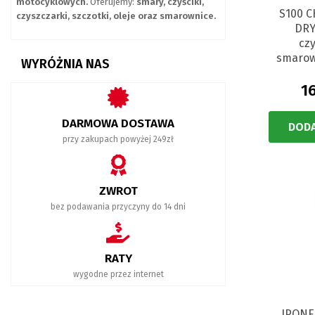
motocyklowych.
Oferujemy:
smary, czyściki,
S100 C
czyszczarki, szczotki, oleje oraz smarownice.
DRY
czy
smarow
WYRÓŻNIA NAS
16
DARMOWA DOSTAWA
DODA
przy zakupach powyżej 249zł
ZWROT
bez podawania przyczyny do 14 dni
RATY
wygodne przez internet
IPONE