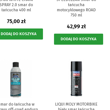
SPRAY 2.0 smar do
łańcucha
łańcucha 400 ml
motocyklowego ROAD
750 ml
75,00 zł
42,99 zł
DODAJ DO KOSZYKA
DODAJ DO KOSZYKA
Smar do łańcucha w
LIQUI MOLY MOTORBIKE
rayu off-road enduro
biały smar łańcucha