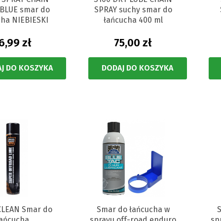
BLUE smar do
SPRAY suchy smar do
cha NIEBIESKI
łańcucha 400 ml
6,99 zł
75,00 zł
J DO KOSZYKA
DODAJ DO KOSZYKA
LEAN Smar do
Smar do łańcucha w
łańcucha
sprayu off-road enduro
sp