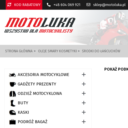
KOD RABATOWY
+48 604 069 921
sklep@motoluka.pl
STRONA GŁÓWNA
OLEJE SMARY KOSMETYKI
ŚRODKI DO ŁAŃCUCHÓW
POKAŻ POD

AKCESORIA MOTOCYKLOWE

GADŻETY PREZENTY

ODZIEŻ MOTOCYKLOWA

BUTY

KASKI

PODRÓŻ BAGAŻ