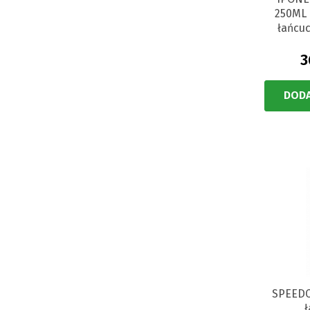
250ML 
łańcu
3
DODA
SPEEDC