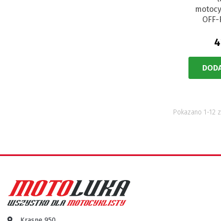
motocy
OFF-
4
DODA
Pokazano 1-12 z
Krasne 950