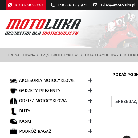
KOD RABATOWY
+48 604 069 921
sklep@motoluka.pl
STRONA GŁÓWNA
CZĘŚCI MOTOCYKLOWE
UKŁAD HAMULCOWY
KLOCKI
POKAŻ POD

AKCESORIA MOTOCYKLOWE

GADŻETY PREZENTY

ODZIEŻ MOTOCYKLOWA

BUTY

KASKI

PODRÓŻ BAGAŻ