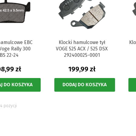
 hamulcowe EBC
Klocki hamulcowe tył
Kl
Voge Rally 300
VOGE 525 ACX / 525 DSX
BS 22-24
292400025-0001
08,99 zł
199,99 zł
J DO KOSZYKA
DODAJ DO KOSZYKA
4 pozycji