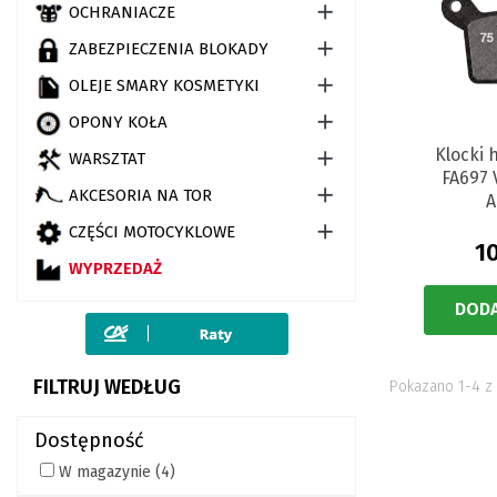

OCHRANIACZE

ZABEZPIECZENIA BLOKADY

OLEJE SMARY KOSMETYKI

OPONY KOŁA
Klocki

WARSZTAT
FA697 

AKCESORIA NA TOR
A

CZĘŚCI MOTOCYKLOWE
1
WYPRZEDAŻ
DODA
FILTRUJ WEDŁUG
Pokazano 1-4 z 
Dostępność
W magazynie
(4)