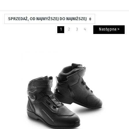
1
2
3
4
Następna >