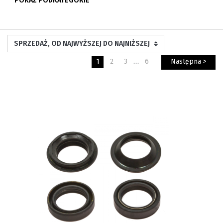
POKAŻ PODKATEGORIE
1
2
3
…
6
Następna >