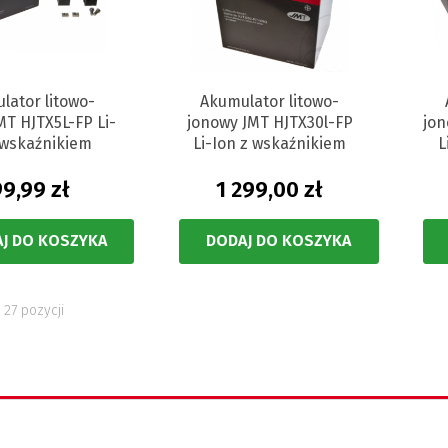
lator litowo-
Akumulator litowo-
MT HJTX5L-FP Li-
jonowy JMT HJTX30l-FP
jo
 wskaźnikiem
Li-Ion z wskaźnikiem
L
99,99 zł
1 299,00 zł
J DO KOSZYKA
DODAJ DO KOSZYKA
 27 pozycji