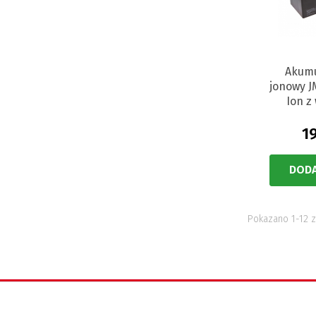
Akumu
jonowy J
Ion z
1
DODA
Pokazano 1-12 z