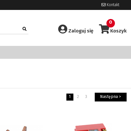
Kontakt
0
Zaloguj się
Koszyk
1
2
3
Następna >