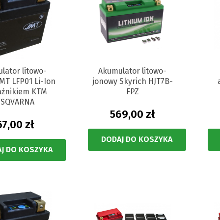
lator litowo-
Akumulator litowo-
MT LFP01 Li-Ion
jonowy Skyrich HJT7B-
aźnikiem KTM
FPZ
USQVARNA
569,00 zł
67,00 zł
DODAJ DO KOSZYKA
J DO KOSZYKA