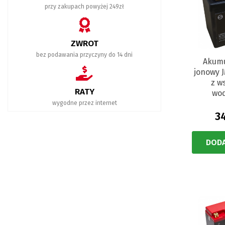
przy zakupach powyżej 249zł
ZWROT
bez podawania przyczyny do 14 dni
Akumu
jonowy J
z w
RATY
wo
wygodne przez internet
3
DODA