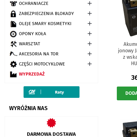

OCHRANIACZE

ZABEZPIECZENIA BLOKADY

OLEJE SMARY KOSMETYKI

OPONY KOŁA

WARSZTAT
Akumu
jonowy J

AKCESORIA NA TOR
z wsk
H

CZĘŚCI MOTOCYKLOWE
WYPRZEDAŻ
3
DODA
WYRÓŻNIA NAS
DARMOWA DOSTAWA