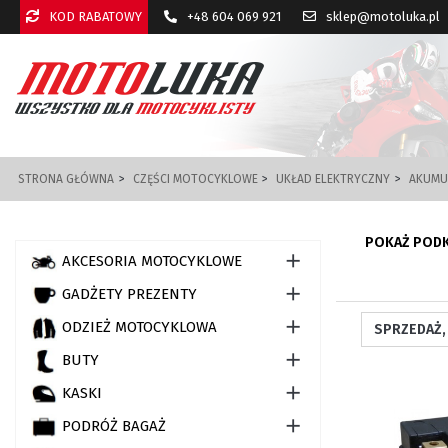
KOD RABATOWY
+48 604 069 921
sklep@motoluka.pl
STRONA GŁÓWNA
CZĘŚCI MOTOCYKLOWE
UKŁAD ELEKTRYCZNY
AKUMU
POKAŻ POD

AKCESORIA MOTOCYKLOWE

GADŻETY PREZENTY

ODZIEŻ MOTOCYKLOWA

BUTY

KASKI

PODRÓŻ BAGAŻ