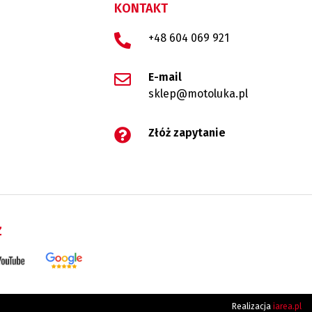
KONTAKT
+48 604 069 921
E-mail
sklep@motoluka.pl
Złóż zapytanie
Ż
Realizacja
iarea.pl