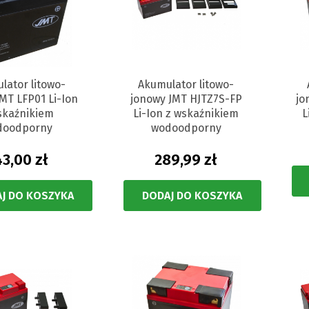
lator litowo-
Akumulator litowo-
MT LFP01 Li-Ion
jonowy JMT HJTZ7S-FP
jo
skaźnikiem
Li-Ion z wskaźnikiem
L
doodporny
wodoodporny
43,00 zł
289,99 zł
J DO KOSZYKA
DODAJ DO KOSZYKA