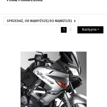
POKAŻ PODKATEGORIE
1
2
Następna >