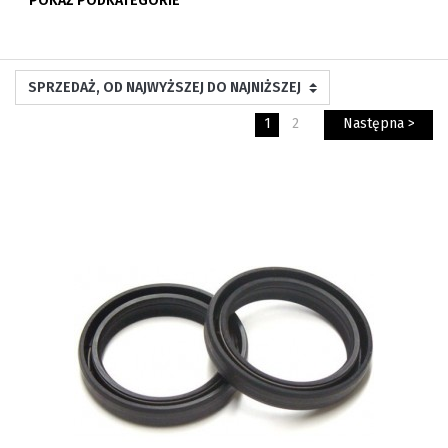
POKAŻ PODKATEGORIE
1
2
Następna >