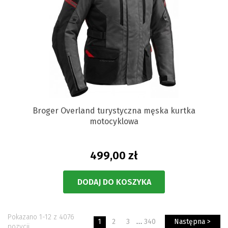
Broger Overland turystyczna męska kurtka
motocyklowa
499,00 zł
DODAJ DO KOSZYKA
Pokazano 1-12 z 4076
1
2
3
…
340
Następna >
pozycji