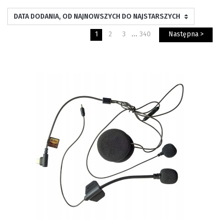
1
2
3
…
340
Następna >