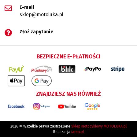
E-mail
sklep@motoluka.pl
Złóż zapytanie
BEZPIECZNE E-PŁATNOŚCI
ZNAJDZIESZ NAS RÓWNIEŻ
2026 © Wszelkie prawa zastrzeżone
Sklep motocyklowy MOTOLUKA.pl
Realizacja
iarea.pl