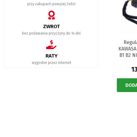
przy zakupach powyżej 249zł
ZWROT
bez podawania przyczyny do 14 dni
Regul
KAWASAK
B1 B2 N
RATY
wygodne przez internet
1
DODA