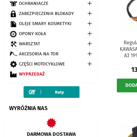

OCHRANIACZE

ZABEZPIECZENIA BLOKADY

OLEJE SMARY KOSMETYKI

OPONY KOŁA
Regul

WARSZTAT
KAWASA

AKCESORIA NA TOR
A3 19

CZĘŚCI MOTOCYKLOWE
1
WYPRZEDAŻ
DODA
WYRÓŻNIA NAS
DARMOWA DOSTAWA