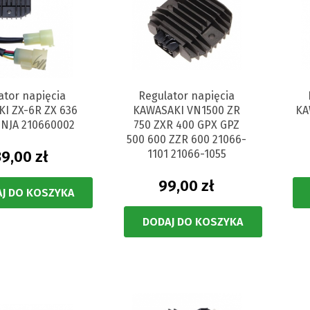
ator napięcia
Regulator napięcia
I ZX-6R ZX 636
KAWASAKI VN1500 ZR
KA
INJA 210660002
750 ZXR 400 GPX GPZ
500 600 ZZR 600 21066-
39,00 zł
1101 21066-1055
99,00 zł
J DO KOSZYKA
DODAJ DO KOSZYKA