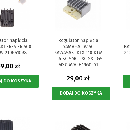
ator napięcia
Regulator napięcia
KI ER-5 ER 500
YAMAHA CW 50
KA
99 210661098
KAWASAKI KLX 110 KTM
21
LC4 SC SMC EXC SX EGS
39,00 zł
MXC 4VV-H1960-01
29,00 zł
J DO KOSZYKA
DODAJ DO KOSZYKA