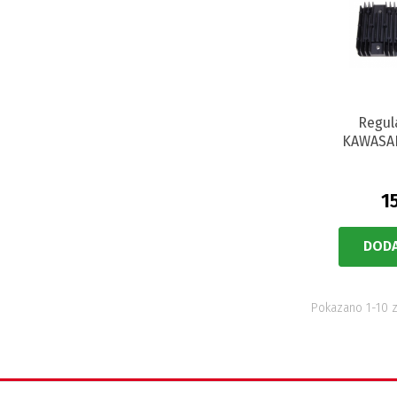
Regul
KAWASAK
1
DODA
Pokazano 1-10 z