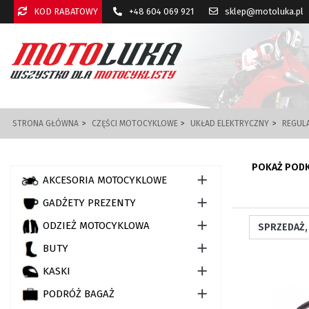
KOD RABATOWY
+48 604 069 921
sklep@motoluka.pl
STRONA GŁÓWNA
CZĘŚCI MOTOCYKLOWE
UKŁAD ELEKTRYCZNY
REGULA
POKAŻ POD

AKCESORIA MOTOCYKLOWE

GADŻETY PREZENTY

ODZIEŻ MOTOCYKLOWA

BUTY

KASKI

PODRÓŻ BAGAŻ