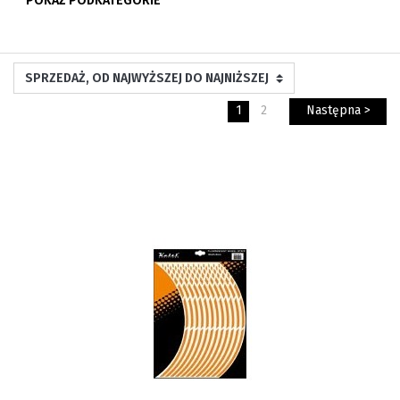
POKAŻ PODKATEGORIE
1
2
Następna >