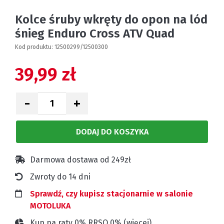
Kolce śruby wkręty do opon na lód
śnieg Enduro Cross ATV Quad
Kod produktu:
12500299/12500300
39,99 zł
-
+
DODAJ DO KOSZYKA
Darmowa dostawa od 249zł
Zwroty do 14 dni
Sprawdź, czy kupisz stacjonarnie w salonie
MOTOLUKA
Kup na raty 0% RRSO 0% (
więcej
).