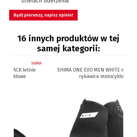
strefach uderzenia
Bądź pierwszy, napisz opinie!
16 innych produktów w tej
samej kategorii:
IMA
SHIMA
SHIMA ONE EVO MEN WHITE męskie letnie
rękawice motocyklowe