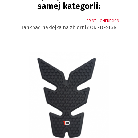
samej kategorii:
LIFT
PRINT - ONEDESIGN
lny
Tankpad naklejka na zbiornik ONEDESIGN