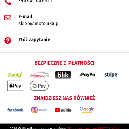
+48 604 069 921
E-mail
sklep@motoluka.pl
Złóż zapytanie
BEZPIECZNE E-PŁATNOŚCI
ZNAJDZIESZ NAS RÓWNIEŻ
2026 © Wszelkie prawa zastrzeżone
Sklep motocyklowy MOTOLUKA.pl