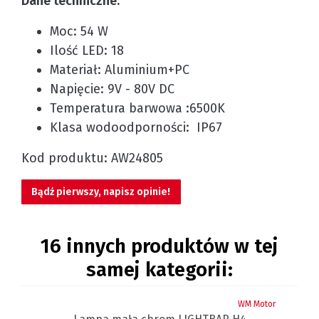
Dane techniczne:
Moc: 54 W
Ilość LED: 18
Materiał: Aluminium+PC
Napięcie: 9V - 80V DC
Temperatura barwowa :6500K
Klasa wodoodporności: IP67
Kod produktu: AW24805
Bądź pierwszy, napisz opinie!
16 innych produktów w tej
samej kategorii:
tor
WM Motor