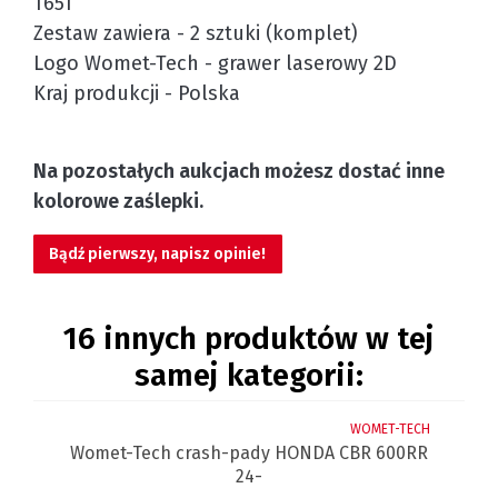
T651
Zestaw zawiera - 2 sztuki (komplet)
Logo Womet-Tech - grawer laserowy 2D
Kraj produkcji - Polska
Na pozostałych aukcjach możesz dostać inne
kolorowe zaślepki.
Bądź pierwszy, napisz opinie!
16 innych produktów w tej
samej kategorii:
ECH
WOMET-TECH
BR
Womet-Tech crash-pady HONDA CBR 600RR
W
24-