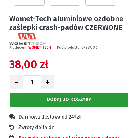
Womet-Tech aluminiowe ozdobne
zaślepki crash-padów CZERWONE
Producent:
WOMET-TECH
Kod produktu:
CPZW30R
38,00 zł
-
+
DODAJ DO KOSZYKA
Darmowa dostawa od 249zł
Zwroty do 14 dni
Sprawdź, czy kupisz stacjonarnie w salonie