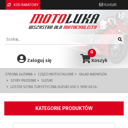
Kontakt
KOD RABATOWY
0
Zaloguj się
Koszyk
STRONA GŁÓWNA
CZĘŚCI MOTOCYKLOWE
UKŁAD NADWOZIA
SZYBY PRZEDNIE
SUZUKI
LOSTER SZYBA TURYSTYCZNA SUZUKI GSX-S 1000 GX 24-
KATEGORIE PRODUKTÓW