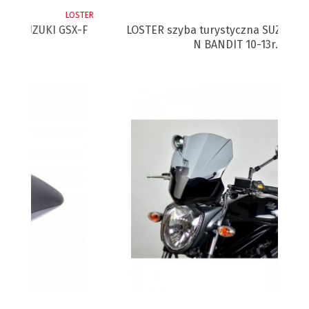
TER
LOSTER
-F
LOSTER szyba turystyczna SUZUKI GSF 1250
L
N BANDIT 10-13r.