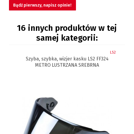
Bądź pierwszy, napisz opinie!
16 innych produktów w tej
samej kategorii:
LS2
LS2
4
Szyba szybka wizjer do kasku LS2 FF805
THUNDER CIEMNA